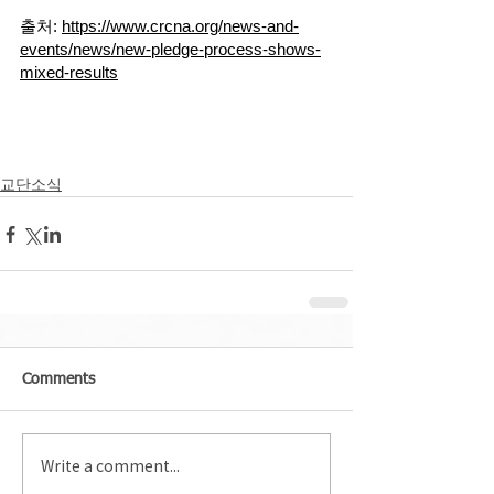
출처: 
https://www.crcna.org/news-and-
events/news/new-pledge-process-shows-
mixed-results
교단소식
Comments
Write a comment...