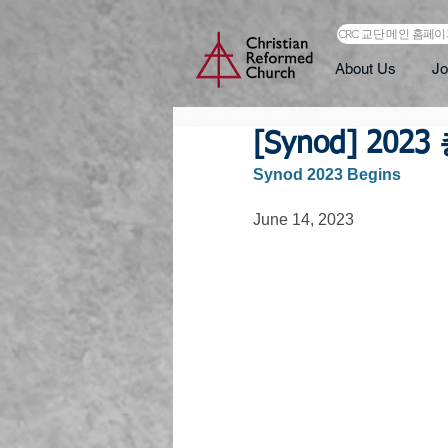
CRC 교단 메인 홈페
About Us
Jo
[Synod] 202
​​Synod 2023 Begins
June 14, 2023