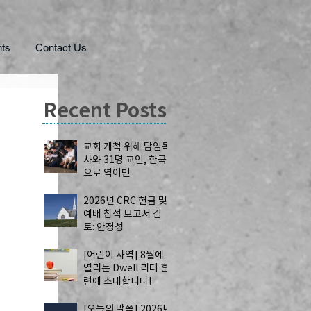
ts
Contact Us
Recent Posts
교회 개척 위해 담임목
사와 31명 교인, 한국
으로 역이민
2026년 CRC 헌금 및
예배 참석 보고서 검
토: 안정성
[어린이 사역] 8월에
열리는 Dwell 리더 훈
련에 초대합니다!
[오늘의 말씀] 2026년