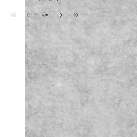
1
/
40
 