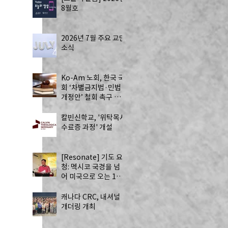
8월호
2026년 7월 주요 교단
소식
Ko-Am 노회, 한국 국
회 ‘차별금지법·민법
개정안’ 철회 촉구 성
명 발표
칼빈신학교, '위탁목사
수료증 과정' 개설
 
[Resonate] 기도 요
청: 멕시코 국경을 넘
어 미국으로 오는 13
명의 자원봉사자 - 하
나님의 치유를 전하는
캐나다 CRC, 내셔널
사역
개더링 개최