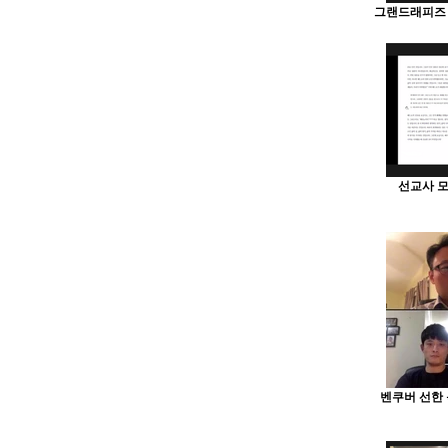
그랜드래피즈 은
선교사 모
벤쿠버 선한 목