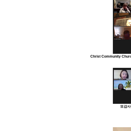
Christ Community Church 
또감사 