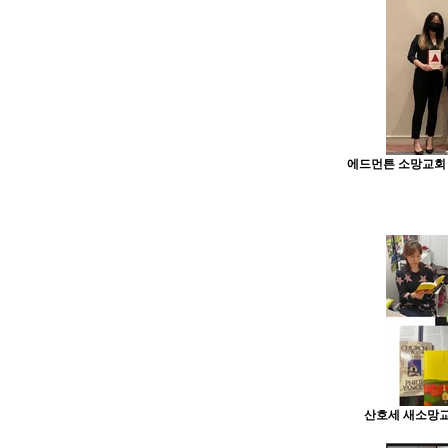
에드먼튼 소망교회 Yout
산호세 새소망교회 