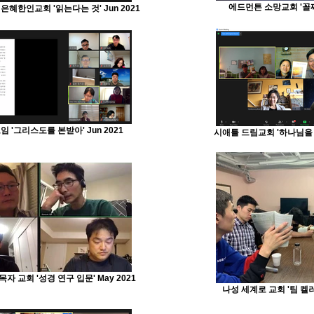
에드먼튼 소망교회 '꼴찌 
혜한인교회 '읽는다는 것' Jun 2021
임 '그리스도를 본받아' Jun 2021
시애틀 드림교회 '하나님을 아
자 교회 '성경 연구 입문' May 2021
나성 세계로 교회 '팀 켈러의