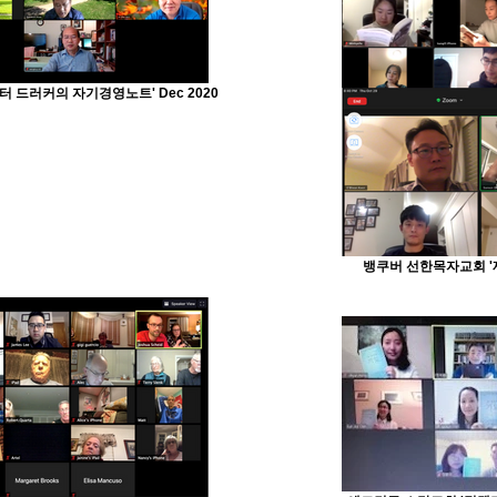
터 드러커의 자기경영노트' Dec 2020
뱅쿠버 선한목자교회 '제자