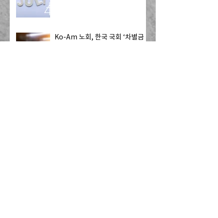
Ko-Am 노회, 한국 국회 ‘차별금
지법·민법 개정안’ 철회 촉구 성명
발표
칼빈신학교, '위탁목사 수료증 과
정' 개설
[Resonate] 기도 요청: 멕시코 국
경을 넘어 미국으로 오는 13명의
자원봉사자 - 하나님의 치유를 전
하는 사역
캐나다 CRC, 내셔널 개더링 개최