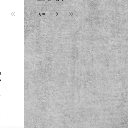
Joseph Kim 장로
1
/
40
 
 
g
s