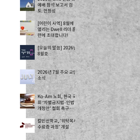
예배 참석 보고서 검
토: 안정성
[어린이 사역] 8월에
열리는 Dwell 리더 훈
련에 초대합니다!
[오늘의 말씀] 2026년
 
8월호
2026년 7월 주요 교단
소식
Ko-Am 노회, 한국 국
회 ‘차별금지법·민법
개정안’ 철회 촉구 성
명 발표
칼빈신학교, '위탁목사
수료증 과정' 개설