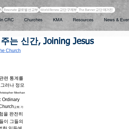
이지
Resonate 글로벌 선교부
World Renew 교단 구제부
The Banner 교단 매거진
in CRC
Churches
KMA
Resources
News & Even
 신간, Joining Jesus
the Church
관련 통계를 
 그러나 정모
hristopher Meehan
Ordinary 
 Church
교회 가
험을 완전히 
들이 그들의 
범한 일들에 