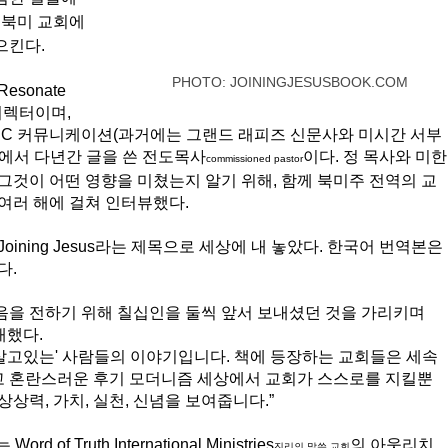
 북미 교회에 
킨다. 
PHOTO: JOININGJESUSBOOK.COM
sonate 
 디렉터이며, 
RC 커뮤니케이션(과거에는 그랜드 래피즈 신문사와 미시간 서부
에서 다년간 글을 쓴 전도목사
이다. 정 목사와 미한
commissioned pastor
그것이 어떤 영향을 미쳤는지 알기 위해, 함께 북미주 전역의 교
여러 해에 걸쳐 인터뷰했다. 
ining Jesus라는 제목으로 세상에 내 놓았다. 한국어 번역본은 
. 
을 전하기 위해 칠십인을 둘씩 앞서 보내셨던 것을 가리키며 
개했다. 
을 살고있는' 사람들의 이야기입니다. 책에 등장하는 교회들은 세속
 혼란스러운 후기 모더니즘 세상에서 교회가 스스로를 지킬뿐 
상력, 가치, 실천, 신념을 보여줍니다.” 
Word of Truth International Ministries
의 아웃리치
진리의 말씀 교회