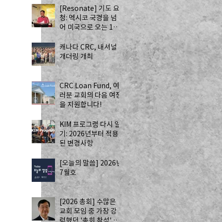
[Resonate] 기도 요
청: 멕시코 국경을 넘
 
어 미국으로 오는 13
명의 자원봉사자 - 하
나님의 치유를 전하는
캐나다 CRC, 내셔널
사역
개더링 개최
CRC Loan Fund, 여
러분 교회의 다음 여정
을 지원합니다!
KIM 프로그램 다시 알
기: 2026년부터 적용
된 변경사항
[오늘의 말씀] 2026년
7월호
[2026 총회] 수많은
교회 모임 중 가장 강
력했던 '총회 참석' by