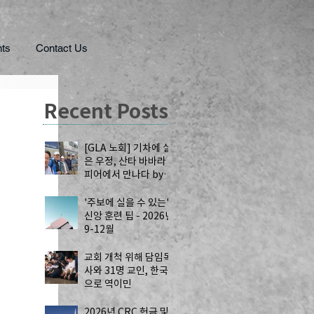
ts
Contact Us
Recent Posts
[GLA 노회] 기차에 실
은 우정, 산타 바바라
피어에서 만나다 by
공강국 목사
'주보에 실을 수 있는'
신앙 훈련 팁 - 2026년
9-12월
교회 개척 위해 담임목
사와 31명 교인, 한국
으로 역이민
2026년 CRC 헌금 및