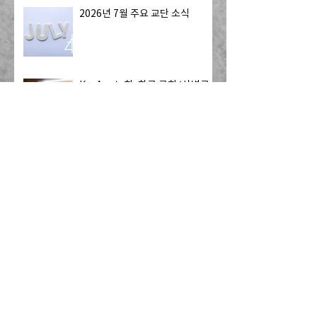
2026년 7월 주요 교단 소식
Ko-Am 노회, 한국 국회 ‘차별금
지법·민법 개정안’ 철회 촉구 성명
발표
칼빈신학교, '위탁목사 수료증 과
정' 개설
[Resonate] 기도 요청: 멕시코 국
경을 넘어 미국으로 오는 13명의
자원봉사자 - 하나님의 치유를 전
하는 사역
캐나다 CRC, 내셔널 개더링 개최