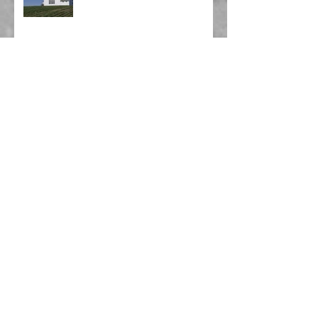
[어린이 사역] 8월에 열리는
Dwell 리더 훈련에 초대합니다!
[오늘의 말씀] 2026년 8월호
2026년 7월 주요 교단 소식
Ko-Am 노회, 한국 국회 ‘차별금
지법·민법 개정안’ 철회 촉구 성명
발표