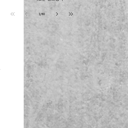
Joseph Kim 장로
 
1
/
40
정
 
자
 