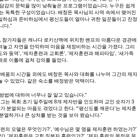
부담감의 문턱을 많이 낮춰놓은 프로그램이었습니다. 누구든 쉽게 
는 독특한 구성이었습니다. 배창돈 목사님의 사역 속에서 맺어진
일하심과 준비하심에서 평신도들이 얼마나 귀한 일꾼들이고 진
니다.”
중, 참가자들은 캐나다 로키산맥에 위치한 밴프의 아름다운 경관에
려놓고 자연을 만끽하며 마음을 재정비하는 시간을 가졌다. 그리
도와 동역’, ‘제자훈련과 교회론’, ‘제자훈련과 해피타임’, ‘새가족
주제로 이틀에 걸쳐 강의를 들었다. 
 배움의 시간들 외에도 배창돈 목사와 대화를 나누며 그간의 제
 수 있었다. 같은 숙소를 배정받은 덕택이다. 
방법에 대하여 너무나 잘 알고 있습니다.” 
 그는 목회 초기 일주일에 8개 제자반을 인도하며 교인 숫자가 3
회가 분열되는 아픔도 겪었다고 한다. “‘평신도를 깨운다’는 제자훈
분열하거나 큰 상처를 받는 것을 보아 왔습니다.”  
련의 모델은 무엇인가?’, ‘예수님은 몇 명을 제자훈련 하였는가?’
한 무리), ‘제자훈련은 교회 직분자 훈련인가?’, ‘제자 훈련의 목적은 무