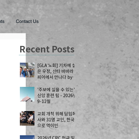
ts
Contact Us
Recent Posts
[GLA 노회] 기차에 실
은 우정, 산타 바바라
피어에서 만나다 by
공강국 목사
'주보에 실을 수 있는'
신앙 훈련 팁 - 2026년
9-12월
교회 개척 위해 담임목
사와 31명 교인, 한국
으로 역이민
2026년 CRC 헌금 및