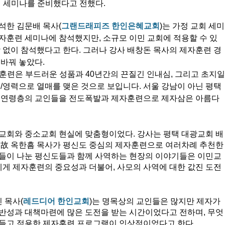
이 세미나를 준비했다고 전했다. 
석한 김문배 목사(
그랜드래피즈 한인은혜교회
)는 가정 교회 세미
자훈련 세미나에 참석했지만, 소규모 이민 교회에 적용할 수 있
감 없이 참석했다고 한다. 그러나 강사 배창돈 목사의 제자훈련 경
바꿔 놓았다. 
훈련은 부드러운 성품과 40년간의 끈질긴 인내심, 그리고 초지일
력/영력으로 열매를 맺은 것으로 보입니다. 서울 강남이 아닌 평택
든 연령층의 교인들을 전도폭발과 제자훈련으로 제자삼은 아름다
민교회와 중소교회 현실에 맞춤형이었다. 강사는 평택 대광교회 배
 故 옥한흠 목사가 평신도 중심의 제자훈련으로 여러차례 추천한
이들이 나눈 평신도들과 함께 사역하는 현장의 이야기들은 이민교
게 제자훈련의 중요성과 더불어, 사모의 사역에 대한 값진 도전
 목사(
레드디어 한인교회
)는 명목상의 교인들은 많지만 제자가 
 반성과 대책마련에 많은 도전을 받는 시간이었다고 전하며, 무엇
만들고 적용한 제자훈련 프로그램이 인상적이었다고 한다. 