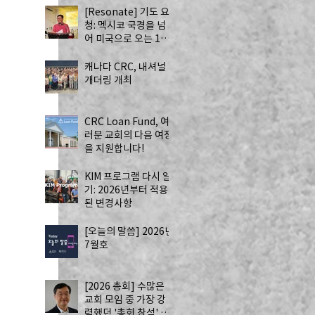
[Resonate] 기도 요
청: 멕시코 국경을 넘
어 미국으로 오는 13
명의 자원봉사자 - 하
나님의 치유를 전하는
캐나다 CRC, 내셔널
사역
개더링 개최
CRC Loan Fund, 여
러분 교회의 다음 여정
을 지원합니다!
KIM 프로그램 다시 알
기: 2026년부터 적용
된 변경사항
 
[오늘의 말씀] 2026년
7월호
[2026 총회] 수많은
교회 모임 중 가장 강
력했던 '총회 참석' by