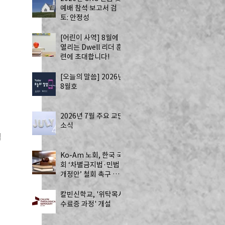
예배 참석 보고서 검
토: 안정성
[어린이 사역] 8월에
열리는 Dwell 리더 훈
련에 초대합니다!
[오늘의 말씀] 2026년
8월호
2026년 7월 주요 교단
소식
열
Ko-Am 노회, 한국 국
회 ‘차별금지법·민법
개정안’ 철회 촉구 성
명 발표
칼빈신학교, '위탁목사
수료증 과정' 개설
역