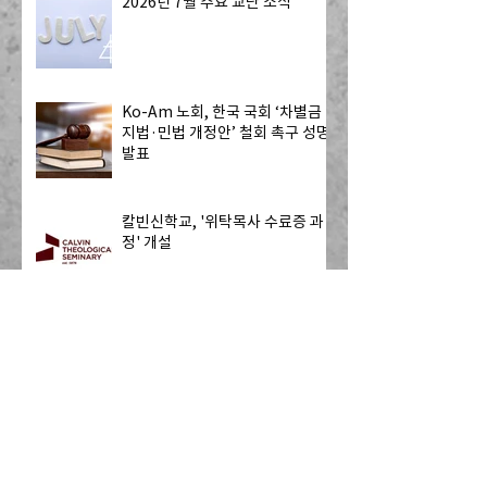
2026년 7월 주요 교단 소식
Ko-Am 노회, 한국 국회 ‘차별금
지법·민법 개정안’ 철회 촉구 성명
발표
칼빈신학교, '위탁목사 수료증 과
정' 개설
[Resonate] 기도 요청: 멕시코 국
경을 넘어 미국으로 오는 13명의
자원봉사자 - 하나님의 치유를 전
하는 사역
캐나다 CRC, 내셔널 개더링 개최