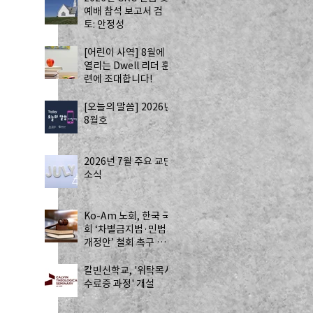
예배 참석 보고서 검
토: 안정성
[어린이 사역] 8월에
열리는 Dwell 리더 훈
련에 초대합니다!
[오늘의 말씀] 2026년
8월호
2026년 7월 주요 교단
소식
Ko-Am 노회, 한국 국
회 ‘차별금지법·민법
개정안’ 철회 촉구 성
명 발표
칼빈신학교, '위탁목사
수료증 과정' 개설