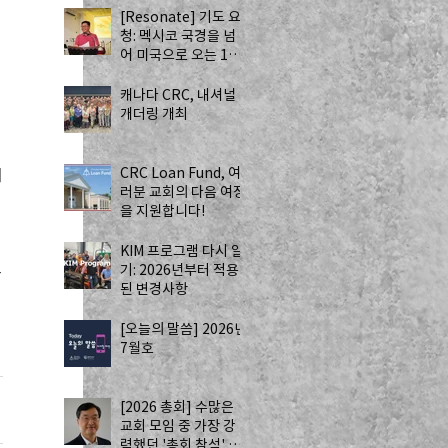
[Resonate] 기도 요
청: 멕시코 국경을 넘
어 미국으로 오는 13
명의 자원봉사자 - 하
나님의 치유를 전하는
캐나다 CRC, 내셔널
사역
개더링 개최
CRC Loan Fund, 여
귀
러분 교회의 다음 여정
 
을 지원합니다!
KIM 프로그램 다시 알
기: 2026년부터 적용
루
된 변경사항
[오늘의 말씀] 2026년
7월호
[2026 총회] 수많은
교회 모임 중 가장 강
력했던 '총회 참석' by