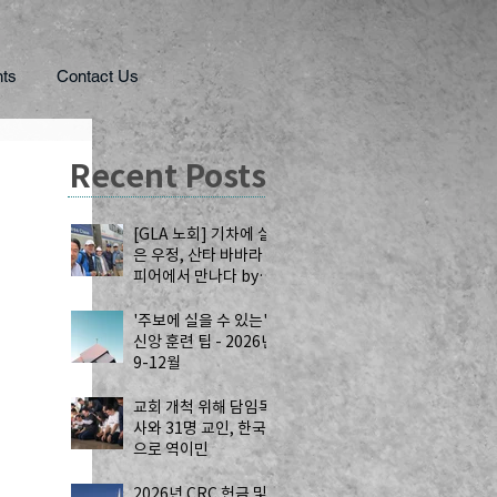
ts
Contact Us
Recent Posts
[GLA 노회] 기차에 실
은 우정, 산타 바바라
피어에서 만나다 by
공강국 목사
'주보에 실을 수 있는'
신앙 훈련 팁 - 2026년
9-12월
교회 개척 위해 담임목
사와 31명 교인, 한국
으로 역이민
2026년 CRC 헌금 및