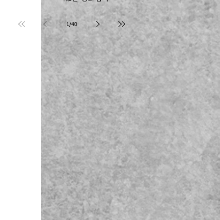
Joseph Kim 장로
1
/
40
 
 