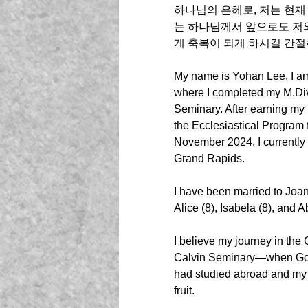
하나님의 은혜로, 저는 현재 L
는 하나님께서 앞으로도 저
게 축복이 되게 하시길 간절
My name is Yohan Lee. I am 
where I completed my M.Div
Seminary. After earning my
the Ecclesiastical Program
November 2024. I currently 
Grand Rapids. 
I have been married to Joan
Alice (8), Isabela (8), and Ab
I believe my journey in the
Calvin Seminary—when God p
had studied abroad and my 
fruit.