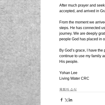
After much prayer and seeki
accepted, and arrived in G
From the moment we arrived
steps. He has connected us
journey. We are deeply grat
people God has placed in ou
By God’s grace, I have the p
continue to use my family a
His people.
Yohan Lee
Living Water CRC
목회자 소식