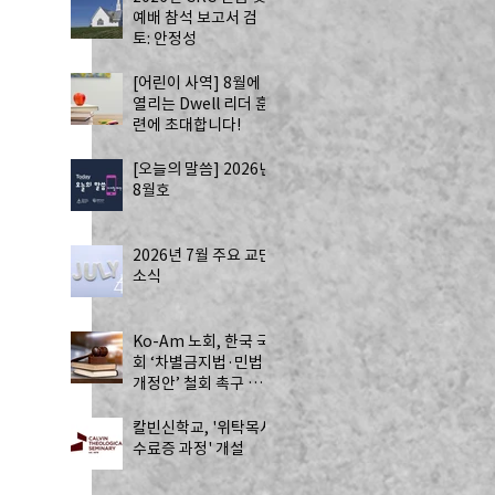
예배 참석 보고서 검
토: 안정성
[어린이 사역] 8월에
열리는 Dwell 리더 훈
련에 초대합니다!
[오늘의 말씀] 2026년
8월호
2026년 7월 주요 교단
소식
Ko-Am 노회, 한국 국
회 ‘차별금지법·민법
개정안’ 철회 촉구 성
명 발표
칼빈신학교, '위탁목사
수료증 과정' 개설