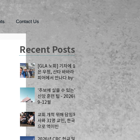
ts
Contact Us
Recent Posts
[GLA 노회] 기차에 실
은 우정, 산타 바바라
피어에서 만나다 by
공강국 목사
'주보에 실을 수 있는'
신앙 훈련 팁 - 2026년
9-12월
교회 개척 위해 담임목
사와 31명 교인, 한국
으로 역이민
2026년 CRC 헌금 및