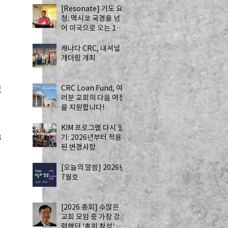
[Resonate] 기도 요
청: 멕시코 국경을 넘
어 미국으로 오는 13
명의 자원봉사자 - 하
나님의 치유를 전하는
캐나다 CRC, 내셔널
사역
개더링 개최
CRC Loan Fund, 여
었
러분 교회의 다음 여정
 
을 지원합니다!
KIM 프로그램 다시 알
기: 2026년부터 적용
8
된 변경사항
[오늘의 말씀] 2026년
7월호
[2026 총회] 수많은
교회 모임 중 가장 강
력했던 '총회 참석' by