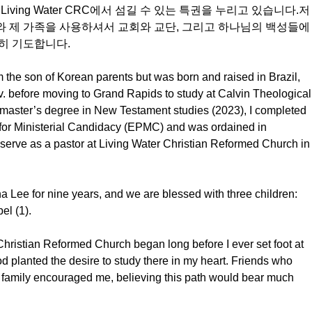
iving Water CRC에서 섬길 수 있는 특권을 누리고 있습니다.저
와 제 가족을 사용하셔서 교회와 교단, 그리고 하나님의 백성들에
히 기도합니다.
the son of Korean parents but was born and raised in Brazil, 
. before moving to Grand Rapids to study at Calvin Theological
 master’s degree in New Testament studies (2023), I completed 
 for Ministerial Candidacy (EPMC) and was ordained in 
serve as a pastor at Living Water Christian Reformed Church in
a Lee for nine years, and we are blessed with three children: 
el (1).
 Christian Reformed Church began long before I ever set foot at 
lanted the desire to study there in my heart. Friends who 
family encouraged me, believing this path would bear much 