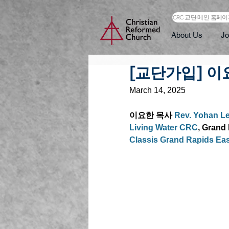
CRC 교단 메인 홈페
About Us
Jo
[교단가입] 
March 14, 2025
이요한 목사 
Rev. 
Yohan L
Living Water CRC
, Grand
Classis Grand Rapids Eas