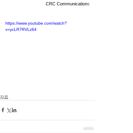
CRC Communication
s
https://www.youtube.com/watch?
v=ycLR7RVLz64
자료