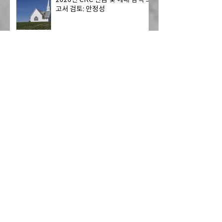
고서 검토: 안정성
[어린이 사역] 8월에 열리는
Dwell 리더 훈련에 초대합니다!
[오늘의 말씀] 2026년 8월호
2026년 7월 주요 교단 소식
Ko-Am 노회, 한국 국회 ‘차별금
지법·민법 개정안’ 철회 촉구 성명
발표