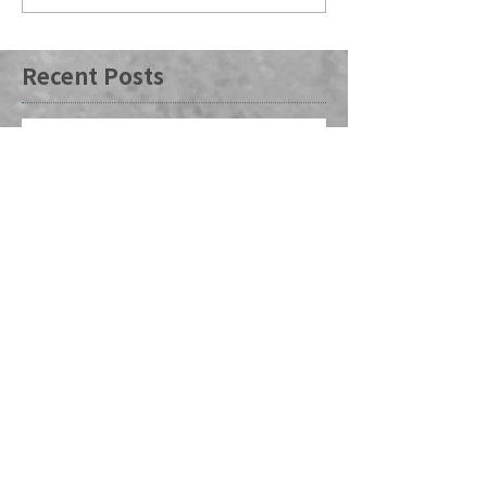
Recent Posts
[GLA 노회] 기차에 실은 우정, 산
타 바바라 피어에서 만나다 by 공
강국 목사
'주보에 실을 수 있는' 신앙 훈련 팁
- 2026년 9-12월
교회 개척 위해 담임목사와 31명
교인, 한국으로 역이민
2026년 CRC 헌금 및 예배 참석 보