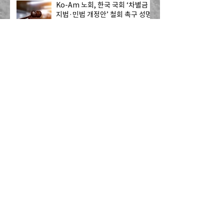
Ko-Am 노회, 한국 국회 ‘차별금
지법·민법 개정안’ 철회 촉구 성명
발표
칼빈신학교, '위탁목사 수료증 과
정' 개설
[Resonate] 기도 요청: 멕시코 국
경을 넘어 미국으로 오는 13명의
자원봉사자 - 하나님의 치유를 전
하는 사역
캐나다 CRC, 내셔널 개더링 개최
CRC Loan Fund, 여러분 교회의
다음 여정을 지원합니다!