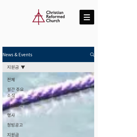
News & Events
지원금
전체
월간 주요
소식
교단소식
행사
청빙공고
지원금