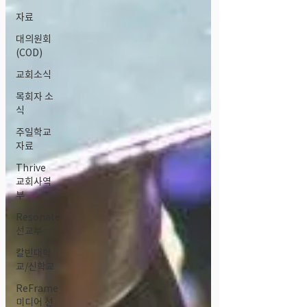
자료
대의원회
(COD)
교회소식
목회자 소
식
주일학교
자료
Thrive
교회사역
부
Resonate
선교부
칼빈대학
교/신학교
ReFrame
미디어 선