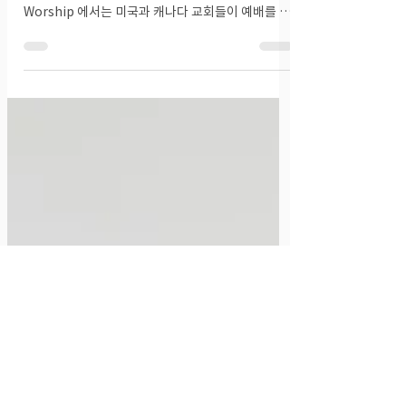
Jul 1, 2025
생명력 있는 예배와 설교 위한 지원금
(지원마감: 2025/10/15)
August 6, 2024 (updated on July 1, 2025) 칼빈
기독교 예배 연구소 Calvin Institute of Christian
Worship 에서는 미국과 캐나다 교회들이 예배를 회
복하고, 견고히 하며, 지속 가능한...