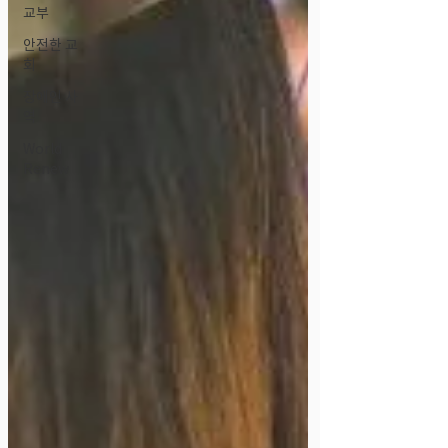
교부
안전한 교
회
장애인 사
역
World
Renew