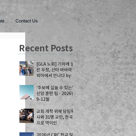
ts
Contact Us
Recent Posts
[GLA 노회] 기차에 실
은 우정, 산타 바바라
피어에서 만나다 by
공강국 목사
'주보에 실을 수 있는'
신앙 훈련 팁 - 2026년
9-12월
교회 개척 위해 담임목
사와 31명 교인, 한국
으로 역이민
2026년 CRC 헌금 및