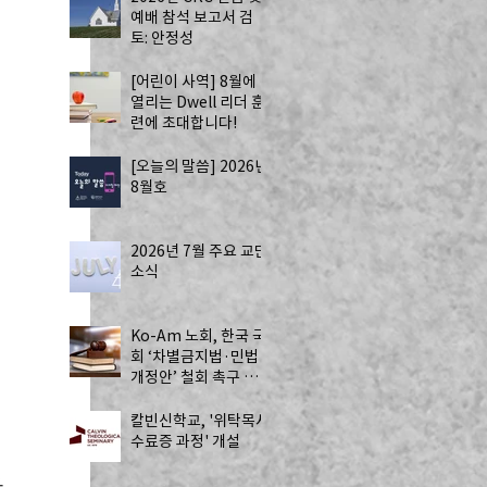
예배 참석 보고서 검
토: 안정성
[어린이 사역] 8월에
열리는 Dwell 리더 훈
련에 초대합니다!
[오늘의 말씀] 2026년
8월호
2026년 7월 주요 교단
소식
Ko-Am 노회, 한국 국
회 ‘차별금지법·민법
새
개정안’ 철회 촉구 성
명 발표
칼빈신학교, '위탁목사
수료증 과정' 개설
가