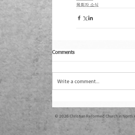
목회자 소식
Comments
Write a comment...
© 2026 Christian Reformed Church in North