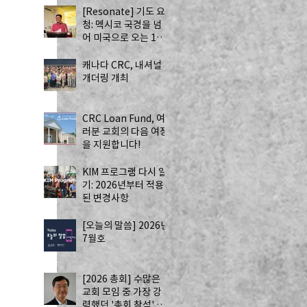
[Resonate] 기도 요
청: 멕시코 국경을 넘
어 미국으로 오는 13
명의 자원봉사자 - 하
나님의 치유를 전하는
캐나다 CRC, 내셔널
사역
개더링 개최
CRC Loan Fund, 여
러분 교회의 다음 여정
을 지원합니다!
KIM 프로그램 다시 알
기: 2026년부터 적용
된 변경사항
[오늘의 말씀] 2026년
7월호
[2026 총회] 수많은
교회 모임 중 가장 강
력했던 '총회 참석' by