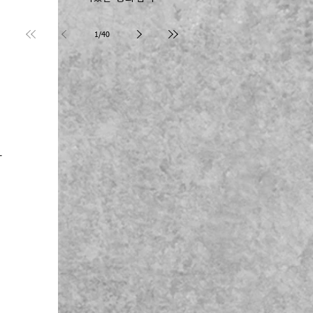
Joseph Kim 장로
1
/
40
사