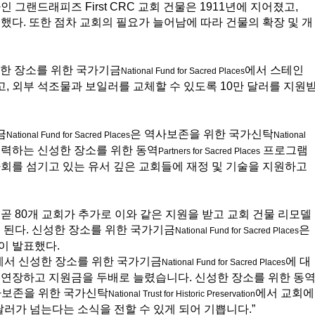
 그랜드래피즈 First CRC 교회 건물은 1911년에 지어졌고, 
 했다. 또한 점차 교회의 필요가 늘어남에 따라 건물의 확장 및 개
신성한 장소를 위한 국가기금
에서 스테인 
National Fund for Sacred Places
, 외부 석조물과 보일러를 교체할 수 있도록 10만 달러를 지원
금
은 역사보존을 위한 국가신탁
National Fund for Sacred Places
National 
협력하는 신성한 장소를 위한 동역
 프로그램
Partners for Sacred Places
사회를 섬기고 있는 유서 깊은 교회들에 재정 및 기술을 지원하고 
 곧 80개 교회가 추가로 이와 같은 지원을 받고 교회 건물 리모델
게 된다. 신성한 장소를 위한 국가기금
은 
National Fund for Sacred Places
이 발표했다. 
에서 신성한 장소를 위한 국가기금
에 대
National Fund for Sacred Places
지 연장하고 지원금을 두배로 늘렸습니다. 신성한 장소를 위한 동
사보존을 위한 국가신탁
에서 교회에
National Trust for Historic Preservation
달러가 넘는다는 소식을 전할 수 있게 되어 기쁩니다.”