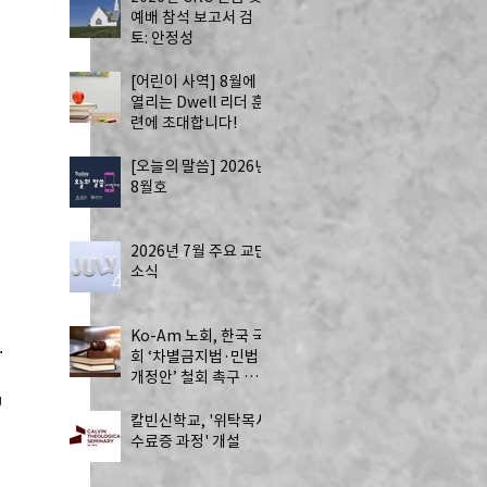
예배 참석 보고서 검
토: 안정성
[어린이 사역] 8월에
열리는 Dwell 리더 훈
련에 초대합니다!
[오늘의 말씀] 2026년
8월호
2026년 7월 주요 교단
소식
Ko-Am 노회, 한국 국
.
회 ‘차별금지법·민법
개정안’ 철회 촉구 성
명 발표
g
칼빈신학교, '위탁목사
수료증 과정' 개설