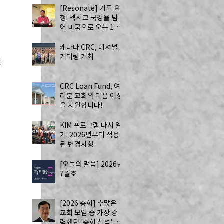
[Resonate] 기도 요
청: 멕시코 국경을 넘
어 미국으로 오는 13
명의 자원봉사자 - 하
나님의 치유를 전하는
캐나다 CRC, 내셔널
사역
개더링 개최
받
CRC Loan Fund, 여
러분 교회의 다음 여정
을 지원합니다!
KIM 프로그램 다시 알
기: 2026년부터 적용
된 변경사항
[오늘의 말씀] 2026년
7월호
역
[2026 총회] 수많은
 
교회 모임 중 가장 강
력했던 '총회 참석' by