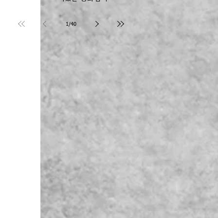
Joseph Kim 장로
1
/
40