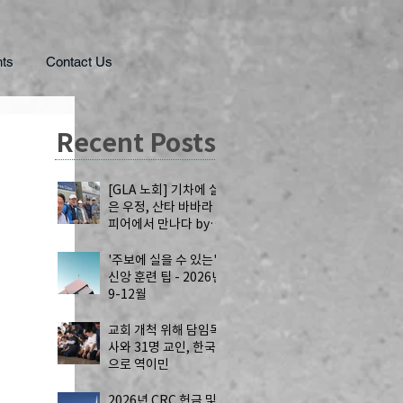
ts
Contact Us
Recent Posts
[GLA 노회] 기차에 실
은 우정, 산타 바바라
피어에서 만나다 by
공강국 목사
'주보에 실을 수 있는'
신앙 훈련 팁 - 2026년
9-12월
교회 개척 위해 담임목
사와 31명 교인, 한국
으로 역이민
2026년 CRC 헌금 및