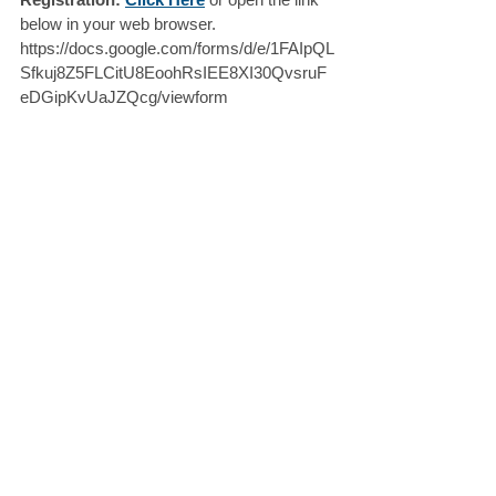
below in your web browser.
https://docs.google.com/forms/d/e/1FAIpQL
Sfkuj8Z5FLCitU8EoohRsIEE8XI30QvsruF
eDGipKvUaJZQcg/viewform