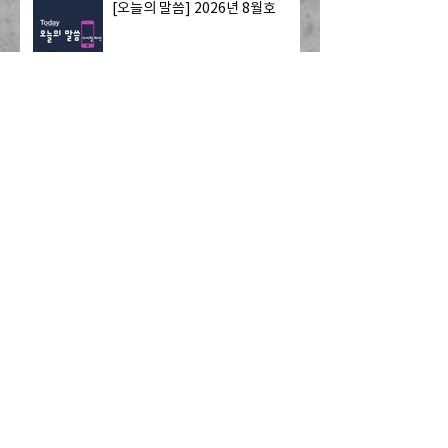
[오늘의 말씀] 2026년 8월호
2026년 7월 주요 교단 소식
Ko-Am 노회, 한국 국회 ‘차별금
지법·민법 개정안’ 철회 촉구 성명
발표
칼빈신학교, '위탁목사 수료증 과
정' 개설
[Resonate] 기도 요청: 멕시코 국
경을 넘어 미국으로 오는 13명의