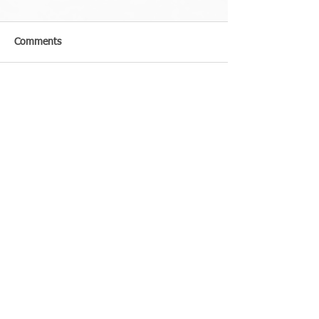
Comments
Write a comment...
Recent Posts
[GLA 노회] 기차에 실은 우정, 산
타 바바라 피어에서 만나다 by 공
강국 목사
'주보에 실을 수 있는' 신앙 훈련 팁
- 2026년 9-12월