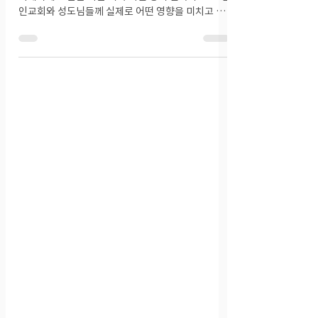
Jul 25, 2025
2025년 7월 주요 교단 소식
July 25, 2025 📌 CRCNA 교단 본부 미국 이민단속
피해사례 교단은 최근 미국 이민 정책 변화가 CRC 한
인교회와 성도님들께 실제로 어떤 영향을 미치고 있
는지 파악하고자 합니다. 출석률 감소와 같은 교회의
일반적인 상황이나 성도님들이 겪고 계신 구체적인
어려움 등 관련 사례를 공유해주실 수 있다면,
catherynjo@crcna.org로 연락 부탁드립니다. 교
단 영입위원회 - Luke 10 히스패닉 목회자 교육과정
플로리다의 몇몇 CRC 교인들의 작은 시도로 시작된
‘Luke 10’ 프로그램이 이제 CRC 교회헌법 제23조에
따른 전도목사 Commissioned Pastor 를 위한 정
식 교육과정으로 자리잡았습니다. 성경, 교리, 교회
사, 강해 설교 등 11과목으로 구성되어 있으며, 총 비
용 $2,050 중 75%는 교회와 후원기관 부담하고, 학
생은 매달 $50씩 $600을 분납합니다. 현재까지 베네