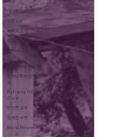
자료
대의원회(COD)
교회소식
목회자 소식
주일학교 자료
Thrive 교회사역
부
Resonate 선교부
칼빈대학교/신학
교
ReFrame 미디어
선교부
안전한 교회
장애인 사역
World Renew