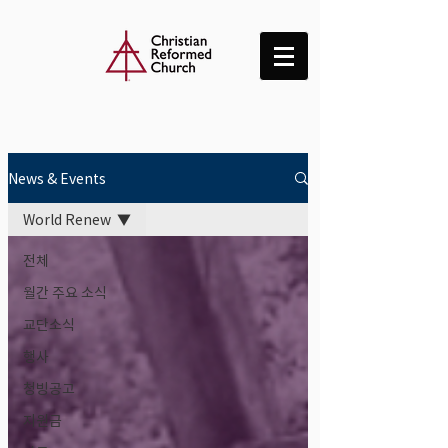
News & Events
World Renew
전체
월간 주요 소식
교단소식
행사
청빙공고
지원금